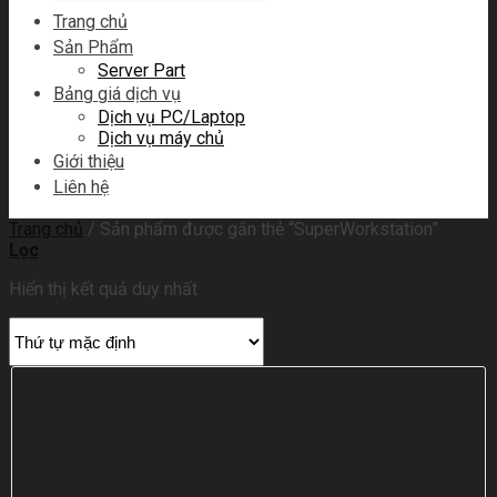
Trang chủ
Sản Phẩm
Server Part
Bảng giá dịch vụ
Dịch vụ PC/Laptop
Dịch vụ máy chủ
Giới thiệu
Liên hệ
Trang chủ
/
Sản phẩm được gắn thẻ “SuperWorkstation”
Lọc
Hiển thị kết quả duy nhất