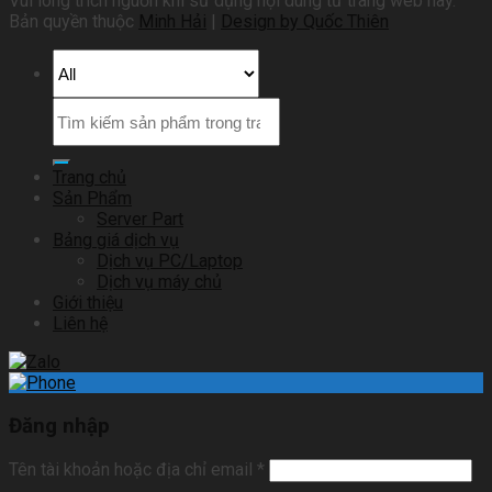
Vui lòng trích nguồn khi sử dụng nội dung từ trang web này.
Bản quyền thuộc
Minh Hải
|
Design by Quốc Thiên
Trang chủ
Sản Phẩm
Server Part
Bảng giá dịch vụ
Dịch vụ PC/Laptop
Dịch vụ máy chủ
Giới thiệu
Liên hệ
Đăng nhập
Tên tài khoản hoặc địa chỉ email
*