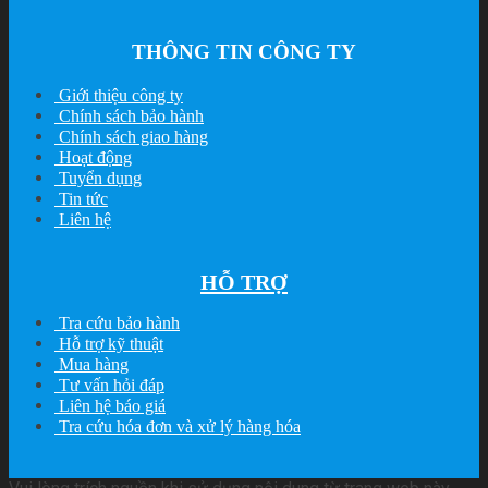
THÔNG TIN CÔNG TY
Giới thiệu công ty
Chính sách bảo hành
Chính sách giao hàng
Hoạt động
Tuyển dụng
Tin tức
Liên hệ
HỖ TRỢ
Tra cứu bảo hành
Hỗ trợ kỹ thuật
Mua hàng
Tư vấn hỏi đáp
Liên hệ báo giá
Tra cứu hóa đơn và xử lý hàng hóa