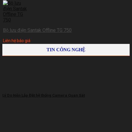
Bộ lưu điện Santak Offline TG 750
Liên hệ báo giá
TIN CÔNG NGHỆ
Lý Do Nên Lắp Đặt hệ thống Camera Quan Sát