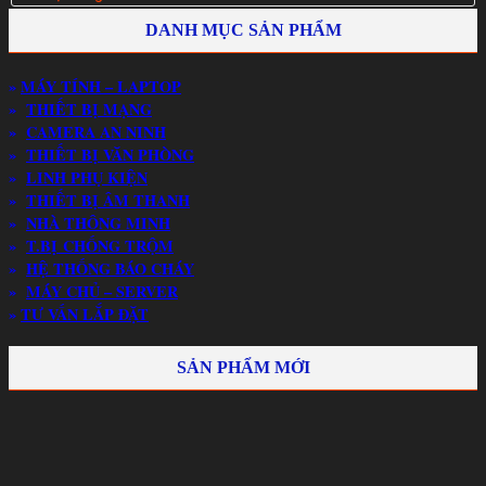
DANH MỤC SẢN PHẨM
»
MÁY TÍNH – LAPTOP
»
THIẾT BỊ MẠNG
»
CAMERA AN NINH
»
THIẾT BỊ VĂN PHÒNG
»
LINH PHỤ KIỆN
»
THIẾT BỊ ÂM THANH
»
NHÀ THÔNG MINH
»
T.BỊ CHỐNG TRỘM
»
HỆ THỐNG BÁO CHÁY
»
MÁY CHỦ – SERVER
»
TƯ VẤN LẮP ĐẶT
SẢN PHẨM MỚI