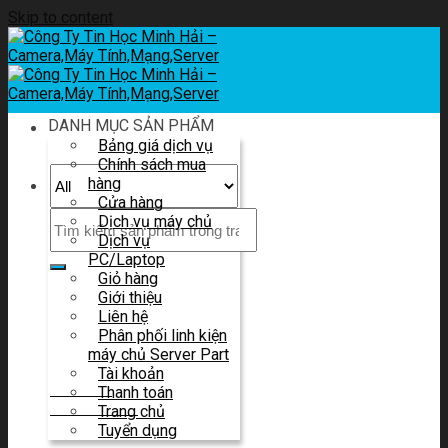
Skip to content
DANH MỤC SẢN PHẨM
Bảng giá dịch vụ
Chính sách mua
hàng
Cửa hàng
Dịch vụ máy chủ
Dịch vụ
PC/Laptop
Giỏ hàng
Giới thiệu
Liên hệ tư vấn
Liên hệ
Và báo giá
Phân phối linh kiện
máy chủ Server Part
Tài khoản
HOTLINE
Thanh toán
0914 580 683
Trang chủ
Tuyển dụng