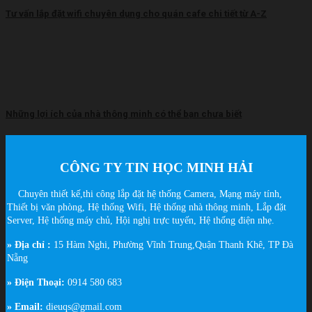
Tư vấn lắp đặt wifi chuyên dụng cho quán cafe chi tiết từ A-Z
Những lợi ích của nhà thông minh có thể bạn chưa biết
CÔNG TY TIN HỌC MINH HẢI
Chuyên thiết kế,thi công lắp đặt hệ thống Camera, Mạng máy tính,
Thiết bị văn phòng, Hệ thống Wifi, Hệ thống nhà thông minh, Lắp đặt
Server, Hệ thống máy chủ, Hội nghị trực tuyến, Hệ thống điện nhẹ.
» Địa chỉ :
15 Hàm Nghi, Phường Vĩnh Trung,Quận Thanh Khê, TP Đà
Nẵng
» Điện Thoại:
0914 580 683
» Email:
dieuqs@gmail.com