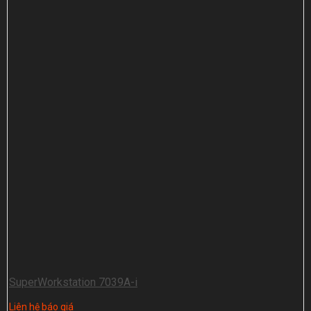
SuperWorkstation 7039A-i
Liên hệ báo giá