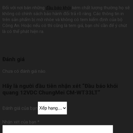
Đối với nơi bán những
đầu báo khói
kém chất lượng thường họ sẽ
không có chính sách bảo hành đổi trả rõ ràng. Các thông tin in
trên sản phẩm bị mờ nhòe và không có tem kiểm định của bộ
Công An. Hoặc nếu có thì cũng là tem giả, bạn chỉ cần để ý chút
là có thể phát hiện ra.
Đánh giá
Chưa có đánh giá nào.
Hãy là người đầu tiên nhận xét “Đầu báo khói
quang 12VDC ChungMei CM-WT33LT”
Đánh giá của bạn
Nhận xét của bạn
*