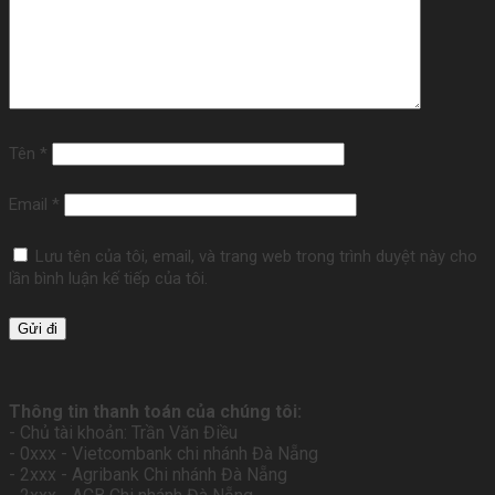
Tên
*
Email
*
Lưu tên của tôi, email, và trang web trong trình duyệt này cho
lần bình luận kế tiếp của tôi.
Thông tin thanh toán của chúng tôi:
- Chủ tài khoản: Trần Văn Điều
- 0xxx - Vietcombank chi nhánh Đà Nẵng
- 2xxx - Agribank Chi nhánh Đà Nẵng