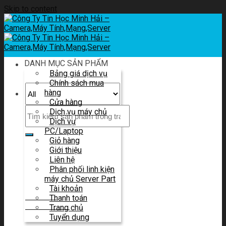
Skip to content
DANH MỤC SẢN PHẨM
Bảng giá dịch vụ
Chính sách mua
hàng
Cửa hàng
Dịch vụ máy chủ
Dịch vụ
PC/Laptop
Giỏ hàng
Giới thiệu
Liên hệ tư vấn
Liên hệ
Và báo giá
Phân phối linh kiện
máy chủ Server Part
Tài khoản
HOTLINE
Thanh toán
0914 580 683
Trang chủ
Tuyển dụng