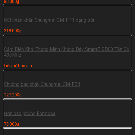
80.000
₫
Nút nhấn khẩn Chungmei CM-FP1 dạng tròn
218.000
₫
Cảm Biến Khói Thông Minh Không Dây SmartZ SD03 Tần Số
433Mhz
Liên hệ báo giá
Chuông báo cháy Chungmei CM-FB4
127.200
₫
Đèn báo phòng Formosa
78.000
₫