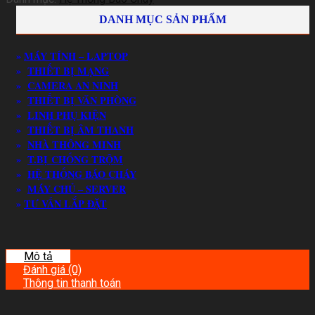
DANH MỤC SẢN PHẨM
»
MÁY TÍNH – LAPTOP
»
THIẾT BỊ MẠNG
»
CAMERA AN NINH
»
THIẾT BỊ VĂN PHÒNG
»
LINH PHỤ KIỆN
»
THIẾT BỊ ÂM THANH
»
NHÀ THÔNG MINH
»
T.BỊ CHỐNG TRỘM
»
HỆ THỐNG BÁO CHÁY
»
MÁY CHỦ – SERVER
»
TƯ VẤN LẮP ĐẶT
Mô tả
Đánh giá (0)
Thông tin thanh toán