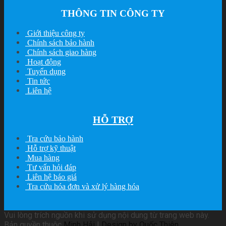
THÔNG TIN CÔNG TY
Giới thiệu công ty
Chính sách bảo hành
Chính sách giao hàng
Hoạt động
Tuyển dụng
Tin tức
Liên hệ
HỖ TRỢ
Tra cứu bảo hành
Hỗ trợ kỹ thuật
Mua hàng
Tư vấn hỏi đáp
Liên hệ báo giá
Tra cứu hóa đơn và xử lý hàng hóa
Vui lòng trích nguồn khi sử dụng nội dung từ trang web này.
Bản quyền thuộc
Minh Hải
|
Design by Quốc Thiên