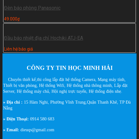
Đèn báo phòng Panasonic
49.000
₫
Đầu báo nhiệt địa chỉ Hochiki ATJ-EA
Liên hệ báo giá
CÔNG TY TIN HỌC MINH HẢI
Chuyên thiết kế,thi công lắp đặt hệ thống Camera, Mạng máy tính,
Thiết bị văn phòng, Hệ thống Wifi, Hệ thống nhà thông minh, Lắp đặt
Server, Hệ thống máy chủ, Hội nghị trực tuyến, Hệ thống điện nhẹ.
» Địa chỉ :
15 Hàm Nghi, Phường Vĩnh Trung,Quận Thanh Khê, TP Đà
Nẵng
» Điện Thoại:
0914 580 683
» Email:
dieuqs@gmail.com