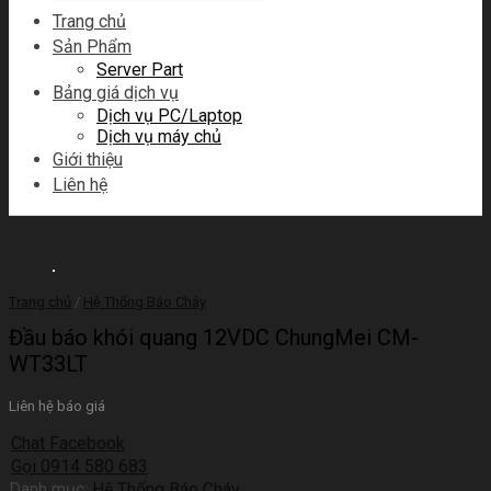
Trang chủ
Sản Phẩm
Server Part
Bảng giá dịch vụ
Dịch vụ PC/Laptop
Dịch vụ máy chủ
Giới thiệu
Liên hệ
Trang chủ
/
Hệ Thống Báo Cháy
Đầu báo khói quang 12VDC ChungMei CM-
WT33LT
Liên hệ báo giá
Chat Facebook
Gọi 0914 580 683
Danh mục:
Hệ Thống Báo Cháy