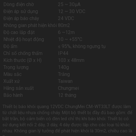
Dòng điện chờ
25 ~ 30µA
Điện áp sử dụng
12 ~ 30 VDC
Điện áp báo cháy
24 VDC
Không gian phát hiện khói
80m2
Độ cao lắp đặt
6 ~12m
Nhiệt độ hoạt động
10 ~ +55°C
Độ ẩm
≤ 95%, không ngưng tụ
Chỉ số chống thấm
IP44
Kích thước (Ø x H)
103 x 48mm
Trọng lượng
140g
Màu sắc
Trắng
Xuất xứ
Taiwan
Hãng sản xuất
Chungmei
Bảo hành
12 tháng
Thiết bị báo khói quang 12VDC ChungMei CM-WT33LT được làm
từ chất liệu nhựa chống cháy. Một bộ thiết bị đầy đủ bao gồm: đế
bắt trần, bộ cảm biến có đèn led chỉ thị khi báo khói. Thiết bị có
sử dụng kết nối 2 dây, 3 dây, 4 dây được lắp cho các loại tủ khác
nhau. Không gian lý tưởng để phát hiện khói là 30m2, chiều cao là