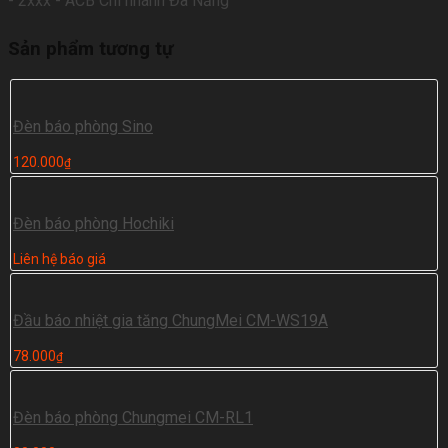
- 2xxx - ACB Chi nhánh Đà Nẵng
Sản phẩm tương tự
Đèn báo phòng Sino
120.000
₫
Đèn báo phòng Hochiki
Liên hệ báo giá
Đầu báo nhiệt gia tăng ChungMei CM-WS19A
78.000
₫
Đèn báo phòng Chungmei CM-RL1