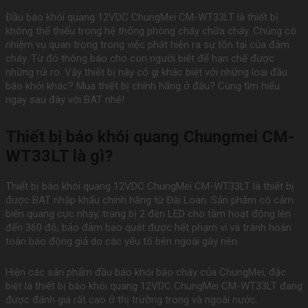
Đầu báo khói quang 12VDC ChungMei CM-WT33LT là thiết bị
không thể thiếu trong hệ thống phòng cháy chữa cháy. Chúng có
nhiệm vụ quan trọng trong việc phát hiện ra sự tồn tại của đám
cháy. Từ đó thông báo cho con người biết để hạn chế được
những rủi ro. Vậy thiết bị này có gì khác biệt với những loại đầu
báo khói khác? Mua thiết bị chính hãng ở đâu? Cùng tìm hiểu
ngay sau đây với BAT nhé!
Thiết bị báo khói quang Chungmei CM-
WT33LT là gì?
Thiết bị báo khói quang 12VDC ChungMei CM-WT33LT là thiết bị
được BAT nhập khẩu chính hãng từ Đài Loan. Sản phẩm có cảm
biến quang cực nhạy, trang bị 2 đèn LED cho tầm hoạt động lên
đến 360 độ, bảo đảm bao quát được hết phạm vi và tránh hoàn
toàn báo động giả do các yếu tố bên ngoài gây nên.
Hiện các sản phẩm đầu báo khói báo cháy của ChungMei, đặc
biệt là thiết bị báo khói quang 12VDC ChungMei CM-WT33LT đang
được đánh giá rất cao ở thị trường trong và ngoài nước.