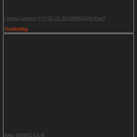
Laptop Lenovo V15 G2 ITL 82KB00QRVN (Đen)
10.690.000
₫
iMac MXWU2SA/A