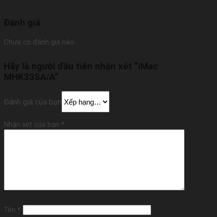
Đánh giá
Chưa có đánh giá nào.
Hãy là người đầu tiên nhận xét “iMac
MHK33SA/A”
Đánh giá của bạn
Nhận xét của bạn
*
Tên
*