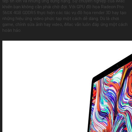
tệp tin lớn và những ứng dụng nặng. Sự chuyên nghiệp của iMac
khiến bạn không cần phải chờ đợi. Với GPU đồ họa Radeon Pro
560X 4GB GDDR5 thực hiện các tác vụ đồ họa render 3D hay tạo
những hiệu ứng video phức tạp một cách dễ dàng. Dù là chơi
game, chỉnh sửa ảnh hay video, iMac vẫn luôn đáp ứng một cách
hoàn hảo.