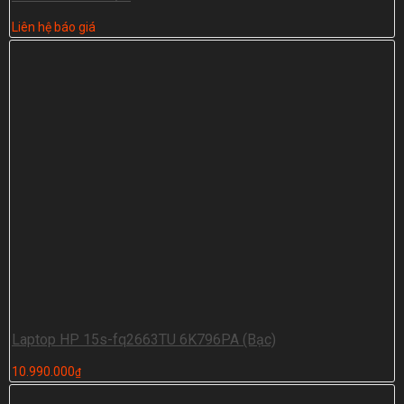
Liên hệ báo giá
Laptop HP 15s-fq2663TU 6K796PA (Bạc)
10.990.000
₫