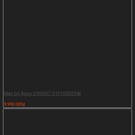
Máy bộ Asus D500SC-310105039W
9.990.000
₫