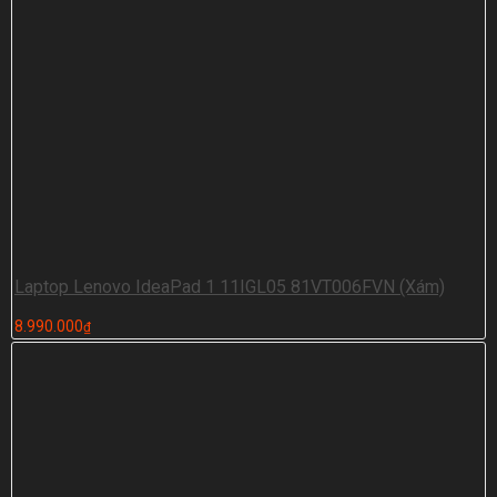
Laptop Lenovo IdeaPad 1 11IGL05 81VT006FVN (Xám)
8.990.000
₫