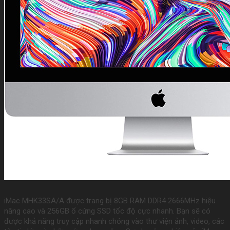
iMac MHK33SA/A được trang bị 8GB RAM DDR4 2666MHz hiệu
năng cao và 256GB ổ cứng SSD tốc độ cực nhanh. Bạn sẽ có
được khả năng truy cập nhanh chóng vào thư viện ảnh, video, các