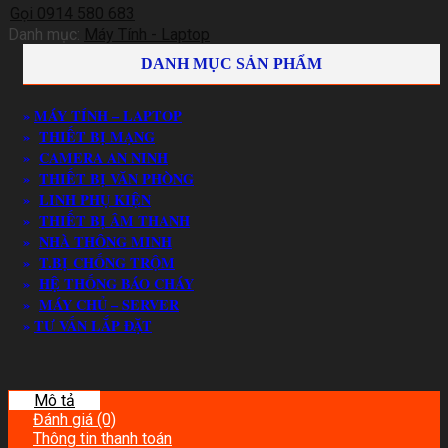
Gọi 0914 580 683
Danh mục:
Máy Tính - Laptop
DANH MỤC SẢN PHẨM
»
MÁY TÍNH – LAPTOP
»
THIẾT BỊ MẠNG
»
CAMERA AN NINH
»
THIẾT BỊ VĂN PHÒNG
»
LINH PHỤ KIỆN
»
THIẾT BỊ ÂM THANH
»
NHÀ THÔNG MINH
»
T.BỊ CHỐNG TRỘM
»
HỆ THỐNG BÁO CHÁY
»
MÁY CHỦ – SERVER
»
TƯ VẤN LẮP ĐẶT
Mô tả
Đánh giá (0)
Thông tin thanh toán