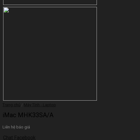
Trang chủ
/
Máy Tính - Laptop
iMac MHK33SA/A
Liên hệ báo giá
Chat Facebook