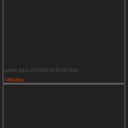
Laptop Asus X415MA-BV451W (Bạc)
7.490.000
₫