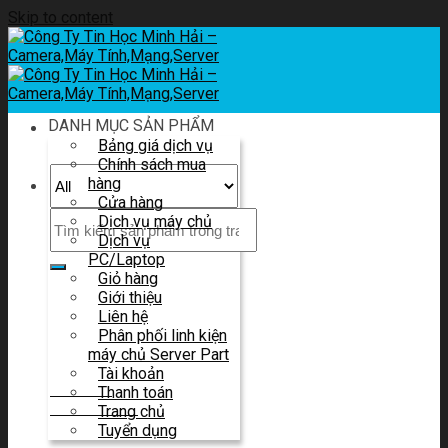
Skip to content
DANH MỤC SẢN PHẨM
Bảng giá dịch vụ
Chính sách mua
hàng
Cửa hàng
Dịch vụ máy chủ
Dịch vụ
PC/Laptop
Giỏ hàng
Giới thiệu
Liên hệ tư vấn
Liên hệ
Và báo giá
Phân phối linh kiện
máy chủ Server Part
Tài khoản
HOTLINE
Thanh toán
0914 580 683
Trang chủ
Tuyển dụng