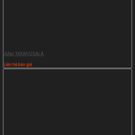
iMac MXWV2SA/A
Liên hệ báo giá