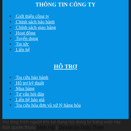
THÔNG TIN CÔNG TY
Giới thiệu công ty
Chính sách bảo hành
Chính sách giao hàng
Hoạt động
Tuyển dụng
Tin tức
Liên hệ
HỖ TRỢ
Tra cứu bảo hành
Hỗ trợ kỹ thuật
Mua hàng
Tư vấn hỏi đáp
Liên hệ báo giá
Tra cứu hóa đơn và xử lý hàng hóa
Vui lòng trích nguồn khi sử dụng nội dung từ trang web này.
Bản quyền thuộc
Minh Hải
|
Design by Quốc Thiên