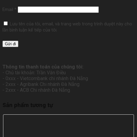
Email
*
Lưu tên của tôi, email, và trang web trong trình duyệt này cho
lần bình luận kế tiếp của tôi.
Thông tin thanh toán của chúng tôi:
- Chủ tài khoản: Trần Văn Điều
- 0xxx - Vietcombank chi nhánh Đà Nẵng
- 2xxx - Agribank Chi nhánh Đà Nẵng
- 2xxx - ACB Chi nhánh Đà Nẵng
Sản phẩm tương tự