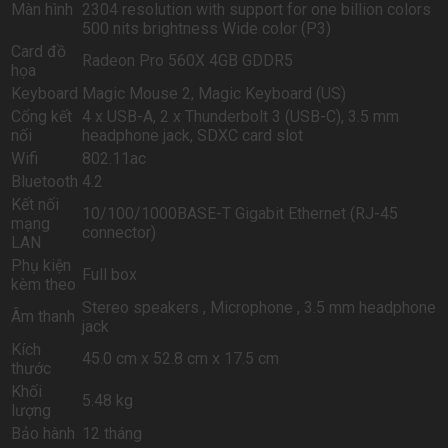
Màn hình
2304 resolution with support for one billion colors
500 nits brightness Wide color (P3)
Card đồ
Radeon Pro 560X 4GB GDDR5
họa
Keyboard
Magic Mouse 2, Magic Keyboard (US)
Cổng kết
4 x USB-A, 2 x Thunderbolt 3 (USB-C), 3.5 mm
nối
headphone jack, SDXC card slot
Wifi
802.11ac
Bluetooth
4.2
Kết nối
10/100/1000BASE-T Gigabit Ethernet (RJ-45
mạng
connector)
LAN
Phụ kiện
Full box
kèm theo
Stereo speakers , Microphone , 3.5 mm headphone
Âm thanh
jack
Kích
45.0 cm x 52.8 cm x 17.5 cm
thước
Khối
5.48 kg
lượng
Bảo hành
12 tháng