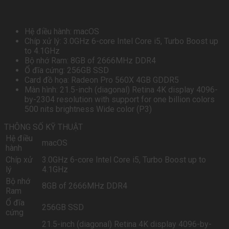
Hệ điều hành: macOS
Chíp xử lý: 3.0GHz 6-core Intel Core i5, Turbo Boost up
to 4.1GHz
Bộ nhớ Ram: 8GB of 2666MHz DDR4
Ổ đĩa cứng: 256GB SSD
Card đồ họa: Radeon Pro 560X 4GB GDDR5
Màn hình: 21.5-inch (diagonal) Retina 4K display 4096-
by-2304 resolution with support for one billion colors
500 nits brightness Wide color (P3)
THÔNG SỐ KỸ THUẬT
Hệ điều
macOS
hành
Chíp xử
3.0GHz 6-core Intel Core i5, Turbo Boost up to
lý
4.1GHz
Bộ nhớ
8GB of 2666MHz DDR4
Ram
Ổ đĩa
256GB SSD
cứng
21.5-inch (diagonal) Retina 4K display 4096-by-