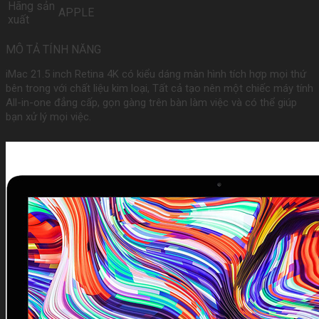
Hãng sản
APPLE
xuất
MÔ TẢ TÍNH NĂNG
iMac 21.5 inch Retina 4K có kiểu dáng màn hình tích hợp mọi thứ
bên trong với chất liệu kim loại, Tất cả tạo nên một chiếc máy tính
All-in-one đẳng cấp, gọn gàng trên bàn làm việc và có thể giúp
bạn xử lý mọi việc.