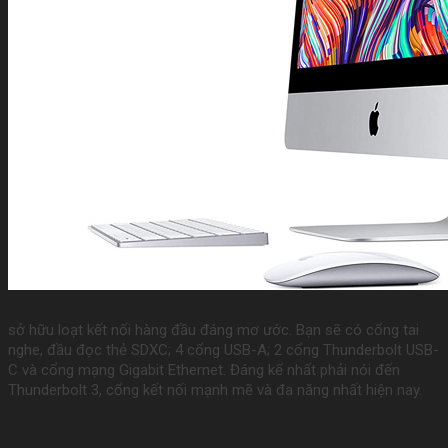
sở hữu loạt kết nối hàng đầu đáng mơ ước. Bạn sẽ có cổng tai
nghe, đầu đọc thẻ SDXC; 4 cổng USB-A; 2 cổng Thunderbolt USB-
C và cổng mạng Gigabit Ethernet. Đáng kể nhất phải nói đến
Thunderbolt 3, cổng kết nối mạnh mẽ và đa năng nhất hiện nay.