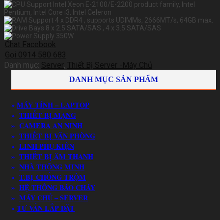
Intel Xeon E-2100/E-2200 product family, Intel
Pentium, Intel Core i3, Intel Celeron
4 x DDR4 , supports UDIMMs, 2666MT/s, 64GB max.
8 x 2.5 SATA/SAS , 4 x 3.5 SATA/SAS
350W
Chat Facebook
Gọi 0914 580 683
Danh mục:
Server
,
Thiết Bị Server -Máy Chủ
DANH MỤC SẢN PHẨM
»
MÁY TÍNH – LAPTOP
»
THIẾT BỊ MẠNG
»
CAMERA AN NINH
»
THIẾT BỊ VĂN PHÒNG
»
LINH PHỤ KIỆN
»
THIẾT BỊ ÂM THANH
»
NHÀ THÔNG MINH
»
T.BỊ CHỐNG TRỘM
»
HỆ THỐNG BÁO CHÁY
»
MÁY CHỦ – SERVER
»
TƯ VẤN LẮP ĐẶT