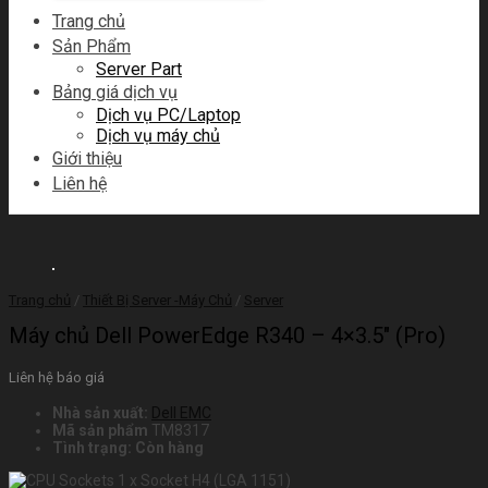
Trang chủ
Sản Phẩm
Server Part
Bảng giá dịch vụ
Dịch vụ PC/Laptop
Dịch vụ máy chủ
Giới thiệu
Liên hệ
Trang chủ
/
Thiết Bị Server -Máy Chủ
/
Server
Máy chủ Dell PowerEdge R340 – 4×3.5″ (Pro)
Liên hệ báo giá
Nhà sản xuất:
Dell EMC
Mã sản phẩm
TM8317
Tình trạng:
Còn hàng
1 x Socket H4 (LGA 1151)