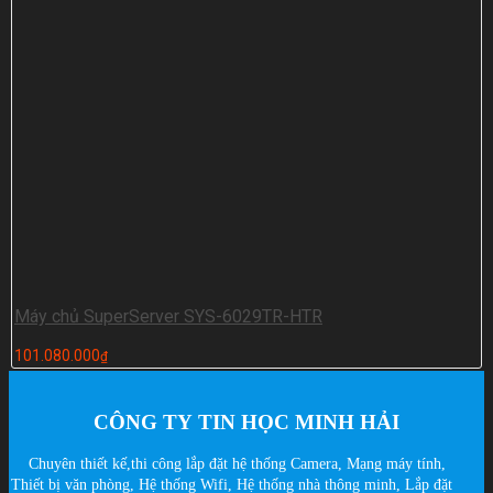
Máy chủ SuperServer SYS-6029TR-HTR
101.080.000
₫
CÔNG TY TIN HỌC MINH HẢI
Chuyên thiết kế,thi công lắp đặt hệ thống Camera, Mạng máy tính,
Thiết bị văn phòng, Hệ thống Wifi, Hệ thống nhà thông minh, Lắp đặt