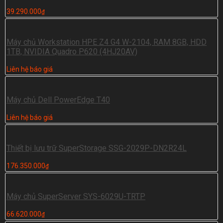
39.290.000
₫
Máy chủ Workstation HPE Z4 G4 W-2104, RAM 8GB, HDD
1TB, NVIDIA Quadro P620 (4HJ20AV)
Liên hệ báo giá
Máy chủ Dell PowerEdge T40
Liên hệ báo giá
Thiết bị lưu trữ SuperStorage SSG-2029P-DN2R24L
176.350.000
₫
Máy chủ SuperServer SYS-6029U-TRTP
66.620.000
₫