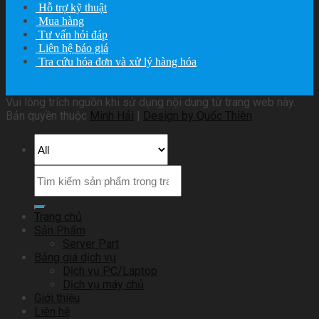
Hỗ trợ kỹ thuật
Mua hàng
Tư vấn hỏi đáp
Liên hệ báo giá
Tra cứu hóa đơn và xử lý hàng hóa
Vui lòng trích nguồn khi sử dụng nội dung từ trang web này.
Bản quyền thuộc
Minh Hải
|
Design by Quốc Thiên
Trang chủ
Sản Phẩm
Server Part
Bảng giá dịch vụ
Dịch vụ PC/Laptop
Dịch vụ máy chủ
Giới thiệu
Liên hệ