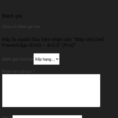
Đánh giá
Chưa có đánh giá nào.
Hãy là người đầu tiên nhận xét “Máy chủ Dell
PowerEdge R340 – 4×3.5″ (Pro)”
Đánh giá của bạn
Nhận xét của bạn
*
Tên
*