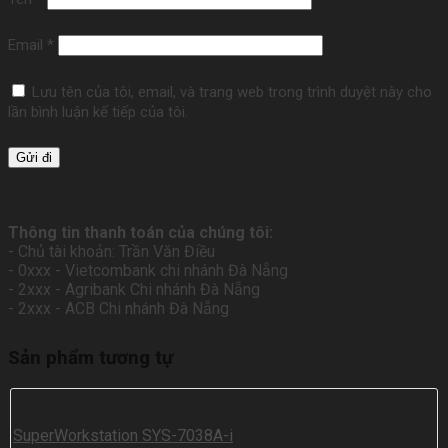
Email
*
Lưu tên của tôi, email, và trang web trong trình duyệt này cho
lần bình luận kế tiếp của tôi.
Thông tin thanh toán của chúng tôi:
- Chủ tài khoản: Trần Văn Điều
- 0xxx - Vietcombank chi nhánh Đà Nẵng
- 2xxx - Agribank Chi nhánh Đà Nẵng
- 2xxx - ACB Chi nhánh Đà Nẵng
Sản phẩm tương tự
SuperWorkstation SYS-7038A-i