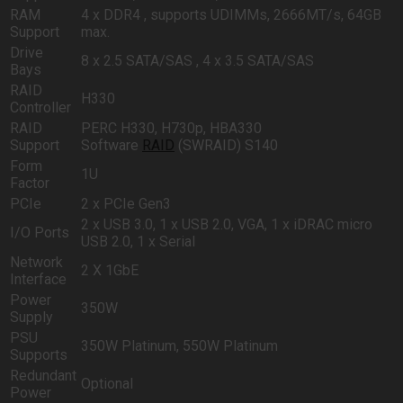
RAM
4 x DDR4 , supports UDIMMs, 2666MT/s, 64GB
Support
max.
Drive
8 x 2.5 SATA/SAS , 4 x 3.5 SATA/SAS
Bays
RAID
H330
Controller
RAID
PERC H330, H730p, HBA330
Support
Software
RAID
(SWRAID) S140
Form
1U
Factor
PCIe
2 x PCIe Gen3
2 x USB 3.0, 1 x USB 2.0, VGA, 1 x iDRAC micro
I/O Ports
USB 2.0, 1 x Serial
Network
2 X 1GbE
Interface
Power
350W
Supply
PSU
350W Platinum, 550W Platinum
Supports
Redundant
Optional
Power