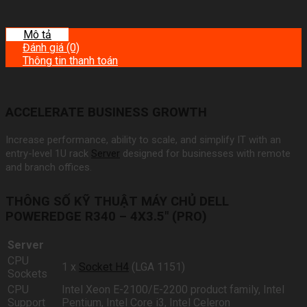
Mô tả
Đánh giá (0)
Thông tin thanh toán
ACCELERATE BUSINESS GROWTH
Increase performance, ability to scale, and simplify IT with an
entry-level 1U rack
Server
designed for businesses with remote
and branch offices.
THÔNG SỐ KỸ THUẬT MÁY CHỦ DELL
POWEREDGE R340 – 4X3.5″ (PRO)
Server
CPU
1 x
Socket H4
(LGA 1151)
Sockets
CPU
Intel Xeon E-2100/E-2200 product family, Intel
Support
Pentium, Intel Core i3, Intel Celeron