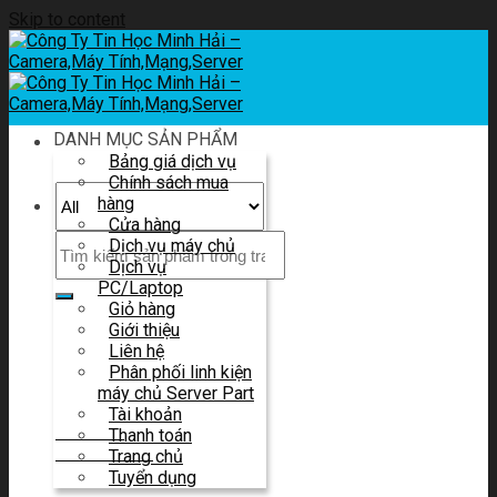
Skip to content
DANH MỤC SẢN PHẨM
Bảng giá dịch vụ
Chính sách mua
hàng
Cửa hàng
Dịch vụ máy chủ
Dịch vụ
PC/Laptop
Giỏ hàng
Giới thiệu
Liên hệ tư vấn
Liên hệ
Và báo giá
Phân phối linh kiện
máy chủ Server Part
Tài khoản
HOTLINE
Thanh toán
0914 580 683
Trang chủ
Tuyển dụng