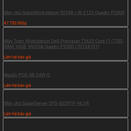
Máy chủ SuperWorkstation 5039A-i W-2123 Quadro P2000
47.730.000
₫
Máy Trạm Workstation Dell Precision T3620 Core I7-7700,
RAM 16GB, NVIDIA Quadro P2000 (70154191)
Liên hệ báo giá
Nguồn POE-48-24W-G
Liên hệ báo giá
Máy chủ SuperServer SYS-6029TP-HC1R
Liên hệ báo giá