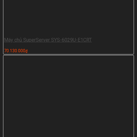
Máy chủ SuperServer SYS-6029U-E1CRT
70.130.000
₫