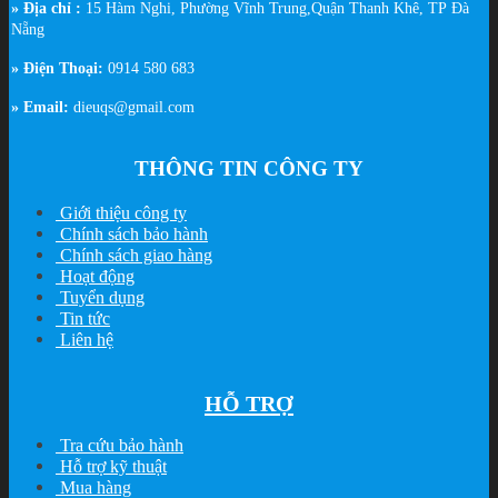
» Địa chỉ :
15 Hàm Nghi, Phường Vĩnh Trung,Quận Thanh Khê, TP Đà
Nẵng
» Điện Thoại:
0914 580 683
» Email:
dieuqs@gmail.com
THÔNG TIN CÔNG TY
Giới thiệu công ty
Chính sách bảo hành
Chính sách giao hàng
Hoạt động
Tuyển dụng
Tin tức
Liên hệ
HỖ TRỢ
Tra cứu bảo hành
Hỗ trợ kỹ thuật
Mua hàng