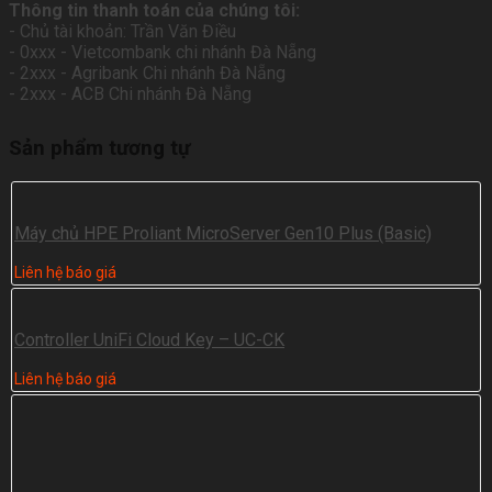
Thông tin thanh toán của chúng tôi:
- Chủ tài khoản: Trần Văn Điều
- 0xxx - Vietcombank chi nhánh Đà Nẵng
- 2xxx - Agribank Chi nhánh Đà Nẵng
- 2xxx - ACB Chi nhánh Đà Nẵng
Sản phẩm tương tự
Máy chủ HPE Proliant MicroServer Gen10 Plus (Basic)
Liên hệ báo giá
Controller UniFi Cloud Key – UC-CK
Liên hệ báo giá