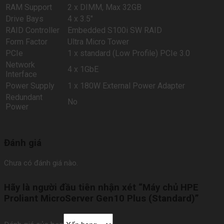
RAM Support
2 x DIMM, Max 32GB
Drive Bays
4 x 3.5″
RAID Controller
Embedded S100i SW RAID
Form Factor
Ultra Micro Tower
PCIe
1 x standard (Low Profile) PCIe 3.0
Network
4 x 1GbE
Interface
Power Supply
1 x 180W External Power Adapter
Redundant
No
Power
Đánh giá
Chưa có đánh giá nào.
Hãy là người đầu tiên nhận xét “Máy chủ HPE
Proliant MicroServer Gen10 Plus (Standard)”