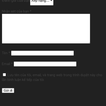
Đánh giá của bạn
Nhận xét của bạn
*
Tên
*
Email
*
Lưu tên của tôi, email, và trang web trong trình duyệt này cho
lần bình luận kế tiếp của tôi.