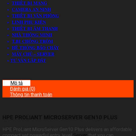
»
THIẾT BỊ MẠNG
»
CAMERA AN NINH
»
THIẾT BỊ VĂN PHÒNG
»
LINH PHỤ KIỆN
»
THIẾT BỊ ÂM THANH
»
NHÀ THÔNG MINH
»
T.BỊ CHỐNG TRỘM
»
HỆ THỐNG BÁO CHÁY
»
MÁY CHỦ – SERVER
»
TƯ VẤN LẮP ĐẶT
Mô tả
Đánh giá (0)
Thông tin thanh toán
HPE PROLIANT MICROSERVER GEN10 PLUS
HPE ProLiant MicroServer Gen10 Plus delivers an affordable
compact yet powerful entry level
Server
that you can