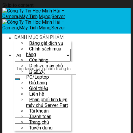
Skip to content
DANH MỤC SẢN PHẨM
Bảng giá dịch vụ
Chính sách mua
hàng
Cửa hàng
Dịch vụ máy chủ
Dịch vụ
PC/Laptop
Giỏ hàng
Giới thiệu
Liên hệ tư vấn
Liên hệ
Và báo giá
Phân phối linh kiện
máy chủ Server Part
Tài khoản
HOTLINE
Thanh toán
0914 580 683
Trang chủ
Tuyển dụng