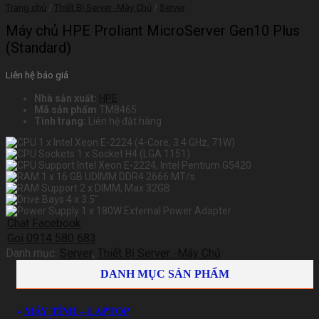
Trang chủ
/
Thiết Bị Server -Máy Chủ
/
Server
Máy chủ HPE Proliant MicroServer Gen10 Plus
(Standard)
Liên hệ báo giá
Nhà sản xuất:
HPE
Mã sản phẩm
TM8465
Tình trạng:
Liên hệ đặt hàng
1 x Intel Xeon E-2224 (4-Core, 3.4 GHz, 71W)
1 x Socket H4 (LGA 1151)
Intel Xeon E-2224, Intel Pentium G5420
1 x 16 GB UDIMM DDR4 2666 MT/s
2 x DIMM, Max 32GB
4 x 3.5″
1 x 180W External Power Adapter
Chat Facebook
Gọi 0914 580 683
Danh mục:
Server
,
Thiết Bị Server -Máy Chủ
DANH MỤC SẢN PHẨM
»
MÁY TÍNH – LAPTOP