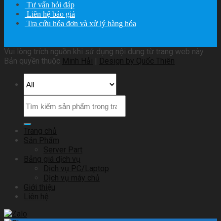
Tư vấn hỏi đáp
Liên hệ báo giá
Tra cứu hóa đơn và xử lý hàng hóa
Vui lòng trích nguồn khi sử dụng nội dung từ trang web này.
Bản quyền thuộc
Minh Hải
|
Design by Quốc Thiên
Trang chủ
Sản Phẩm
Server Part
Bảng giá dịch vụ
Dịch vụ PC/Laptop
Dịch vụ máy chủ
Giới thiệu
Liên hệ