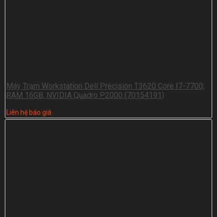
Máy Trạm Workstation Dell Precision T3620 Core I7-7700,
RAM 16GB, NVIDIA Quadro P2000 (70154191)
Liên hệ báo giá