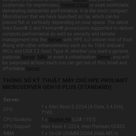
customize for onpremises,
Hybrid Cloud
or even workloads
demanding datacenter performance. It is the most compact
MicroServer that we have launched so far, which can be
placed flat or vertically depending on your space. The latest
Intel Xeon® E and Pentium® processors supported to deliver
compute performance as well as security and remote
management into the
Server
with HPE iLO silicon root of trust.
Along with other enhancements such as 4x 1GbE onboard
NICs and USB 3.2 Gen2 Type-A, whether you want a general
purpose
Server
,
NAS
or even a virtualization
Server
, you will
be surprised at how much you can get out of this small and
affordable
Server
.
THÔNG SỐ KỸ THUẬT MÁY CHỦ HPE PROLIANT
MICROSERVER GEN10 PLUS (STANDARD)
Server
1 x Intel Xeon E-2224 (4-Core, 3.4 GHz,
CPU
71W)
CPU Sockets
1 x
Socket H4
(LGA 1151)
CPU Support
Intel Xeon E-2224, Intel Pentium G5420
RAM
1 x 16 GB UDIMM DDR4 2666 MT/s