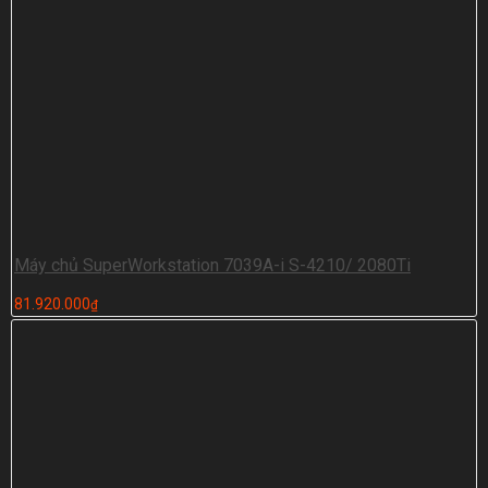
Máy chủ SuperWorkstation 7039A-i S-4210/ 2080Ti
81.920.000
₫